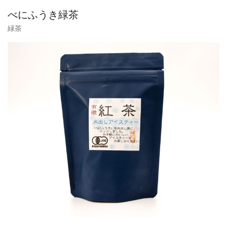
べにふうき緑茶
緑茶